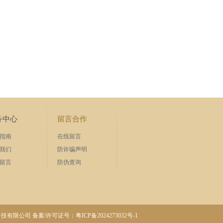
务中心
留言合作
指南
在线留言
我们
防诈骗声明
留言
防伪查询
科技有限公司
备案/许可证号：
粤ICP备2024273032号-1