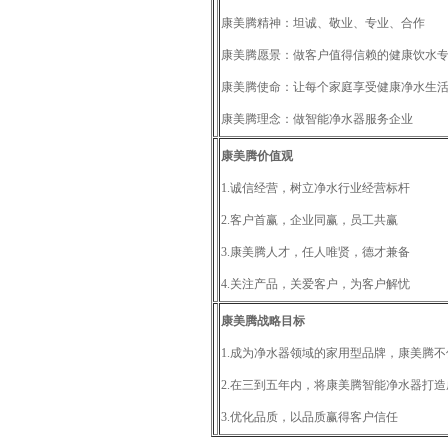
康美腾精神：坦诚、敬业、专业、合作
康美腾愿景：做客户值得信赖的健康饮水
康美腾使命：让每个家庭享受健康净水生
康美腾理念：做智能净水器服务企业
康美腾
价值观
1.
诚信经营
，
树立净水行业经营标杆
2.
客户首赢，企业同赢，员工共赢
3.康美腾
人才，任人唯贤，德才兼备
4.
关注产品，关爱客户，为客户解忧
康美腾
战略目标
1.
成为净水器领域的家用型品牌，康美腾不
2.
在三到五年内，将康美腾智能净水器打造
3.
优化品质，以品质赢得客户信任